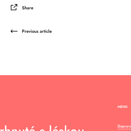
Share
Previous article
MENU
rhnuté s láskou
Doprava